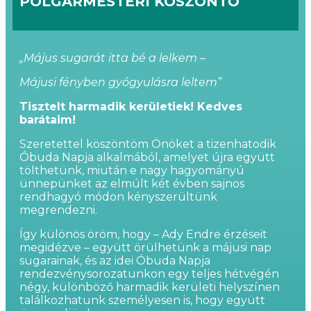
POLGÁRMESTERI KÖSZÖNTŐ
„Május sugarát itta bé a lelkem –
Májusi fényben gyógyulásra leltem”
Tisztelt harmadik kerületiek! Kedves
barátaim!
Szeretettel köszöntöm Önöket a tizenhatodik
Óbuda Napja alkalmából, amelyet újra együtt
tölthetünk, miután e nagy hagyományú
ünnepünket az elmúlt két évben sajnos
rendhagyó módon kényszerültünk
megrendezni.
Így különös öröm, hogy – Ady Endre érzéseit
megidézve – együtt örülhetünk a májusi nap
sugarainak, és az idei Óbuda Napja
rendezvénysorozatunkon egy teljes hétvégén
négy, különböző harmadik kerületi helyszínen
találkozhatunk személyesen is, hogy együtt