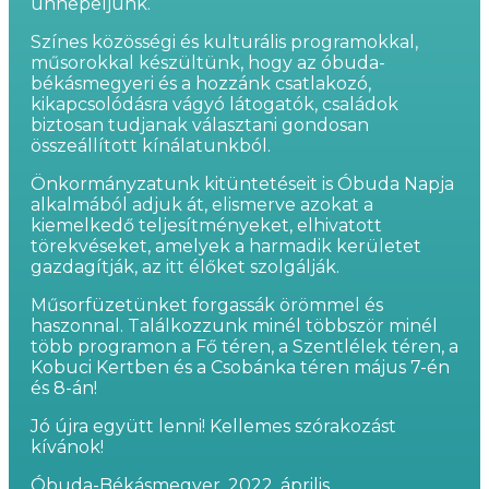
ünnepeljünk.
Színes közösségi és kulturális programokkal,
műsorokkal készültünk, hogy az óbuda-
békásmegyeri és a hozzánk csatlakozó,
kikapcsolódásra vágyó látogatók, családok
biztosan tudjanak választani gondosan
összeállított kínálatunkból.
Önkormányzatunk kitüntetéseit is Óbuda Napja
alkalmából adjuk át, elismerve azokat a
kiemelkedő teljesítményeket, elhivatott
törekvéseket, amelyek a harmadik kerületet
gazdagítják, az itt élőket szolgálják.
Műsorfüzetünket forgassák örömmel és
haszonnal. Találkozzunk minél többször minél
több programon a Fő téren, a Szentlélek téren, a
Kobuci Kertben és a Csobánka téren május 7-én
és 8-án!
Jó újra együtt lenni! Kellemes szórakozást
kívánok!
Óbuda-Békásmegyer, 2022. április