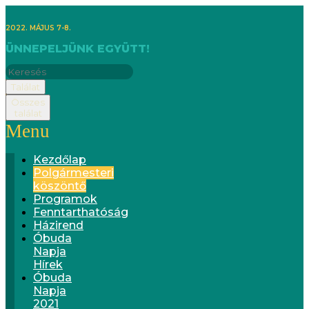
2022. MÁJUS 7-8.
ÜNNEPELJÜNK EGYÜTT!
Találat
Összes
találat
Menu
Kezdőlap
Polgármesteri
köszöntő
Programok
Fenntarthatóság
Házirend
Óbuda
Napja
Hírek
Óbuda
Napja
2021